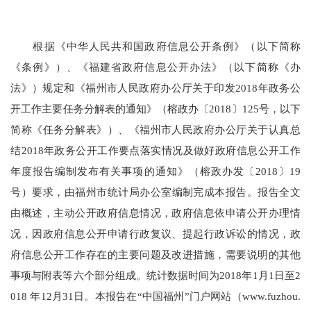
根据《中华人民共和国政府信息公开条例》（以下简称
《条例》）
、《福建省政府信息公开办法》（以下简称《办
法》）规定和《福州市人民政府办公厅关于印发
2018年政务公
开工作主要任务分解表的通知
》（榕政办
〔
201
8
〕
125号，以下
简称《任务分解表》
）、
《福州市人民政府办公厅关于
认真总
结
2018年政务公开工作要点落实情况及
做好政府信息公开工作
年度报告
编制发布
有关事项的通知》（榕政办
发
〔
201
8
〕
19
号）要求，
由
福州市统计局
办公室编制完成本
报告。
报告全文
由概述，主动公开政府信息情况，政府信息依申请公开办理情
况，因政府信息公开申请行政复议、提起行政诉讼的情况，政
府信息公开工作存在的主要问题及改进措施，需要说明的其他
事项与附表等六个部分组成。统计数据时间为
201
8
年
1月1日至2
01
8
年
12月31日。本报告在“中国福州”门户网站（www.fuzhou.