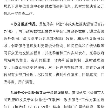
局及下属单位普查中心的
财政预决
算
信息，
及时对预决算公开
信息开展自查工作
。
4.政务服务情况。
贯彻落实《福州市政务数据资源管理暂行
办法》，向市政务数据汇聚共享平台汇聚政务数据
，
通过市级
政务数据汇聚共享平台共享其他部门数据
。
积极拓展服务领
域，创新服务意识及时更新统计咨询、民间征集和在线访谈等
同群众互动交流的栏目，并按季度和工作实时发布。
完善政府
网站网民留言、咨询的受理、转办和反
馈
机制，及时处理答
复，为群众提供更好服务。
对于用户的在线咨询，网管办及时
转局有关部门处理，尽快答复，做到件件落实、回馈真实、回
应得当、用户满意。
5.
政务公开组织领导及平台建设情况。
贯彻落实《福州市人
民政府印发关于加快推进
“互联网＋政务服务”工作方案的通
知》（榕政综（2017）59号）
精神
，加强门户网站
建设。围绕