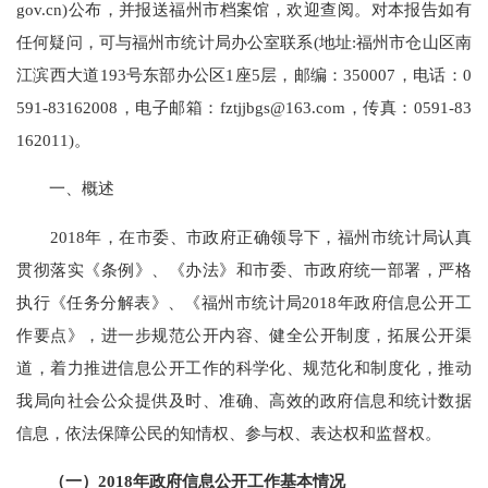
gov.cn)公布，并报送福州市档案馆，欢迎查阅。对本报告如有
任何疑问，可与福州市统计局办公室联系(地址:福州市仓山区南
江滨西大道193号东部办公区1座5层，邮编：350007，电话：0
591-83162008，电子邮箱：
fztjjbgs@163.com
，传真：
0591-83
162011
)。
一、
概述
201
8
年，
在市委、市政府正确领导下，福州市统计局认真
贯彻落实
《条例》
、
《
办法
》
和
市委、市政府统一部署，严格
执行
《任务分解表》、
《福州市统计局
201
8
年政府信息公开工
作要点》，
进一步规范公开内容、健全公开制度，拓展公开渠
道，
着力
推进信息公开工作的科学化、规范化和制度化
，推动
我局向社会公众提供及时、准确、高效的政府信息和统计数据
信息
，
依法保障公民的知情权、参与权、表达权和监督权。
（一）
2018年政府信息公开工作基本情况