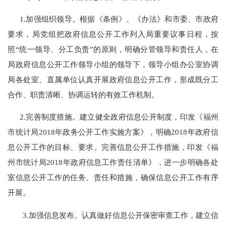
1.
加强组织领导
。根据
《条例》
、
《
办法
》
和
市委、市政府
要求，局党组
把政府信息公开工作列入局重要议事日程，按
照
“统一领导、分工负责”的原则，明确分管领导和责任人，在
局政府信息公开工作领导小组的领导下，领导小组办公室协调
局各处室、直属单位
认真
开展政府信息公开工作，形成既分工
合作
、
职责清晰、协调运转的
有效
工作机制。
2.
完善制度措施。
建立健全
政府
信息公开制度，印发《福州
市统计局
201
8
年
政务
公开工作
实施方案
》
，明确
2018年政府信
息公开工作的目标、要求。完善信息公开工作措施，印发
《福
州市统计局
2018年政府信息工作责任清单
》
，进一步明确各处
室信息公开工作的任务
、
责任
和措施
，
确保
信息公开工作有序
开展。
3.
加强信息发布。
认真做好信息公开保密审查工作，建立信