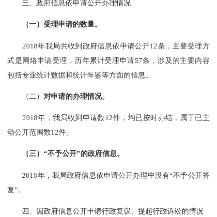
三、政府信息依申请公开办理情况
（一）受理申请的数量。
201
8
年我局共收到政府信息依申请公开
12
条
，
主
要受理方
式是网络申请受理，历年累计受理申请
57
条
，涉及的主要内容
包括专业统计数据和统计年鉴等方面的信息。
（二）
对申请的办理情况。
2018年，我局
收到申请数
12件，均已按时办结，
属于已主
动公开范围
数
12
件。
（三）
“不予公开”的政府信息。
201
8
年，我
局
政府信息依申请公开办理中没有
“
不予公开答
复
”
。
四
、因政府信息公开
申请
行政复议、提起行政诉讼的情况