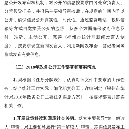
息公开发布审核
机制，
对公开的信息
按要求由
各处室负责人、
分管领导把关，并报局主要领导审核后，在
规定
的时间内予以
公开，
确保信息
公开真实
性、时效性
。通过监督电话、投诉信
箱等方式自觉接受
公众
的监督，从多个方面确保政府信息及
时
、准确、
主动公开。
完善《福州市统计局新闻发言人制
度》，按要求设立新闻发言人，利用新闻发布会、答记者问等
形式发布有关信息。
（二）
2018年政务公开工作部署和落实情况
我局
根据
《
任务分解表
》，认真对照
文件中要求的
工作任
务，
结合统计工作实际，
细化职责分工
，
详细
制定
《
福州市统
计局
2018年政务公开
主要任务实施方案》，
按要求部署并落实
相关工作。
1.开展
政策
解读
和
回应
社会关切。
落实主要领导
“第一解读
人”职责
，局
主要领导履行
“第一解读人”职责，落实信息发布主