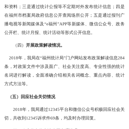
和资料；三是通过统计公报
等
不定期对外发布统计信息；四是
在福州市档案局政府信息公开查阅场所公开；
五是通过
报刊广
播电视等新闻媒体及
“
e福州
”
APP等新媒体、
微信公众号、
政务
公开栏、统计月报、统计活动等形式公开信息。
（四）
开展政策解读情况。
2018年，我局在
“福州统计局”门户网站发布政策解读信息
284
条
，
对政策文件中涉及面广、社会关注度高、专业性强的统计
名词进行解读，全面准确介绍相关名词概念、重点内容、统计
方式方法等。
（五）回应社会关切情况
201
8
年，我
局
通过
12345平台
和微信公众号
积极回应社会关
切，共收到
12345诉求件
69
条，均及时办理回复。