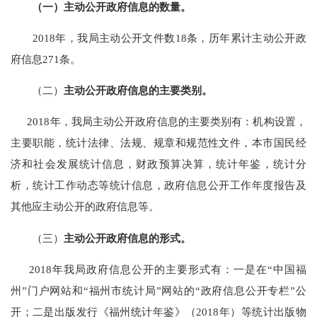
（一）主动公开政府信息的数量。
201
8
年，
我局
主动公开
文件数
18
条，历年累计主动公开政
府信息
271
条。
（二）
主动公开政府信息的主要类别。
2018年，
我局
主动公开政府信息的主要类别有：机构设置
，
主要职能
，
统计法律
、
法规
、
规章和规范性文件，本市国民经
济和社会发展统计信息
，财政预算决算，
统计年鉴，统计分
析，统计工作动态等统计信息，政府信息公开工作年度报告及
其他应主动公开的政府信息等。
（三）
主动公开政府信息的形式。
2018年我局政府信息公开的主要形式有：一是
在
“中国福
州”门户网站
和
“福州市统计局”
网站的
“
政府信息公开专栏
”
公
开；
二是出版发行《福州统计年鉴
》（
201
8
年
）等
统计出版物