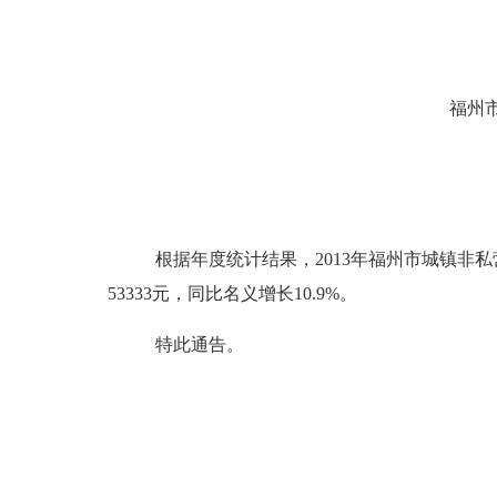
福州
根据年度统计结果，
2013
年福州市城镇非私
53333
元，同比名义增长
10.9%
。
特此通告。