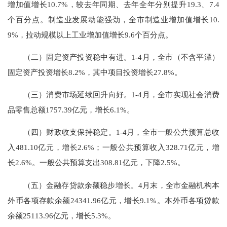
增加值增长10.7%，较去年同期、去年全年分别提升19.3、7.4
个百分点。制造业发展动能强劲，全市制造业增加值增长10.
9%，拉动规模以上工业增加值增长9.6个百分点。
（二）固定资产投资稳中有进。
1-4月，全市（不含平潭）
固定资产投资增长8.2%，其中项目投资增长27.8%。
（三）消费市场延续回升向好。
1-4月，全市实现社会消费
品零售总额1757.39亿元，增长6.1%。
（四）财政收支保持稳定。
1-
4
月，全市一般公共预算总收
入
481.10
亿元，增长
2.6
%；一般公共预算收入
328.71
亿元，增
长
2.6
%。一般公共预算支出
308.81
亿元，下降
2.5
%。
（五）
金融存贷款余额
稳步增长。
4
月末，全市金融机构本
外币各项存款余额
24341.96
亿元，增长
9.1
%。本外币各项贷款
余额
25113.96
亿元，增长
5.3
%。