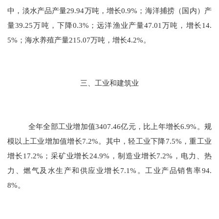
中，淡水产品产量
29.94
万吨，增长
0.9
%；海洋捕捞（国内）产
量
39.25
万吨，下降
0.
3
%；远洋渔业产量
47.01
万吨，增长
14.
5
%；海水养殖产量
215.07
万吨，增长
4.2
%。
三、工业和建筑业
全年全部工业增加值
3407.46
亿元
，
比上年增长
6.9
%。规
模以上工业增加值增长
7.2
%。其中，轻工业
下降
7.5
%，重工业
增长
17.2
%；采矿业增长
24.9
%，制造业增长
7.2
%，电力、热
力、燃气及水生产和供应业增长
7.1
%。工业产品销售率
94.
8
%。