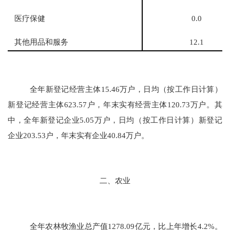
医疗保健
0.0
其他用品和服务
12.1
全年新登记经营主体
15.46
万户，日均（按工作日计算）
新登记经营主体
623.57
户，年末实有经营主体
120.7
3
万户。其
中，全年新登记企业
5.0
5
万户，日均（按工作日计算）新登记
企业
203.53
户，年末实有企业
40.8
4
万户。
二、农业
全年农林牧渔业总
产值
1278.09
亿元
，比上年增长
4.2
%。