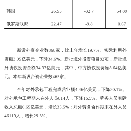
韩国
26.55
-32.7
54.89
俄罗斯联邦
22.47
-9.8
0.67
新设外资企业数
868
家，比上年增长
19.7
%。实际利用外
资额
3.9
5
亿美元，下降
34.6
%。新批境外投资项目
82
项，新批境
外协议投资总额
34.33
亿美元，其中，中方协议投资额
8.64
亿美
元。本年新设台资企业数
465
家。
全年对外承包工程完成营业额
4
.
46
亿美元，下降
30.1
%。
对外承包工程期末在外人员
814
人，
下降
16.5
%。劳务人员实际
收入总额
6.65
亿美元，增长
35.5
%；对外劳务合作期末在外人员
46119
人，增长
29.3
%。