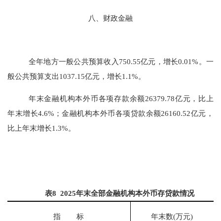
八、财政金融
全年地方一般公共预算收入
750.55
亿元，
增长
0.01
%。一
般公共预算支出
1037.15
亿元，增长
1.1
%。
年末金融机构本外币各项存款余额
26379
.
78
亿元，比上
年末增长
4.6
%；金融机构本外币各项贷款余额
26160
.
52
亿元，
比上年末增长
1.3
%。
表
8 202
5
年末全部金融机构本外币存贷款情况
指
标
年末数
(
万元
)