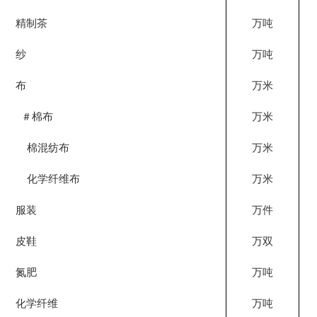
精制茶
万吨
纱
万吨
布
万米
2
＃棉布
万米
棉混纺布
万米
化学纤维布
万米
1
服装
万件
皮鞋
万双
氮肥
万吨
化学纤维
万吨