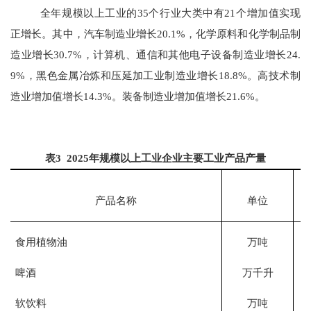
全年规模以上工业的
35
个行业大类中有
21
个增加值实现
正增长。其中，汽车制造业增长
20.1
%，化学原料和化学制品制
造业增长
30.7
%，计算机、通信和其他电子设备制造业增长
24.
9
%，黑色金属冶炼和压延加工业制造业增长
18.8
%。高技术制
造业增加值增长
14.3
%。装备制造业增加值增长
21.6
%。
表
3 202
5
年规模以上工业企业主要工业产品产量
产品名称
单位
食用植物油
万吨
啤酒
万千升
软饮料
万吨