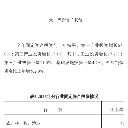
六、固定资产投资
全年固定资产投资
与上年持平
。第一产业投资增长
54.
0
%；第二产业投资增长
17.1
%，其中，工业投资增长
17.2
%；
第三产业投资
下降
11.0%
。基础设施投资
下降
4.7
%。全年到位
资金比上年增长
2.9
%。
表
5 202
5
年分行业固定资产投资情况
行
业
比上年增
农、林、牧、渔业
47.