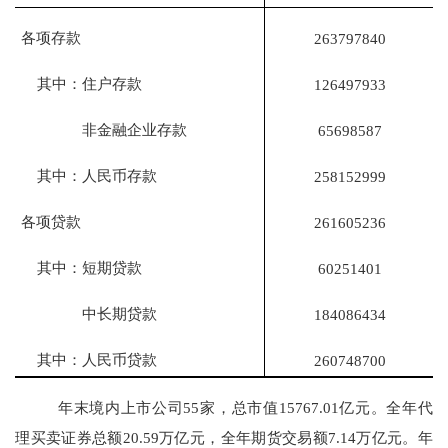
各项存款
263797840
其中：住户存款
126497933
非金融企业存款
65698587
其中：人民币存款
258152999
各项贷款
261605236
其中：短期贷款
60251401
中长期贷款
184086434
其中：人民币贷款
260748700
年末境内上市公司
55
家，总市值
15767.01
亿元。全年代
理买卖证券总额
20.59
万
亿元，全年期货交易额
7.14万
亿元。年