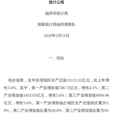
统计公报
福州市统计局
国家统计局福州调查队
202
6
年
3月
31
日
一、综合
初步核算，全年实现地区生产总值
15112.32
亿元，比上年增
长
5.6
%。其中，第一产业增加值
748.72
亿元，增长
4.1
%；第二
产业增加值
5453.63
亿元，增长
5.6
%；第三产业增加值
8909.96
亿元，增长
5.6
%。第一产业增加值占地区生产总值的比重为
5.
0
%，第二产业增加值比重为
36.0
%，第三产业增加值比重为
59.