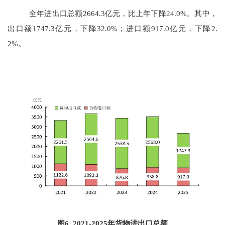
全年进出口总额
2664.3
亿元，比上年
下降
24.0
%。其中，
出口额
1747.3
亿元，
下降
32.0
%；进口额
917.0
亿元，
下降
2.
2
%。
图
6
202
1
-202
5
年货物进出口总额