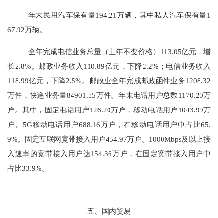
年末民用汽车保有量
194.21
万辆，其中私人汽车保有量
1
67.92
万辆。
全年完成电信业务总量（上年不变价格）
113.05
亿元，增
长
2.8
%。邮政业务收入
110.89
亿元，下降
2.2
%；电信业务收入
118.99
亿元，
下降
2.5
%。邮政业全年完成邮政函件业务
1208.32
万件，快递业务量
84901.35
万件。年末电话用户总数
1170.20
万
户。其中，固定电话用户
126.20
万户，移动电话用户
1043.99
万
户。
5G移动电话用户
688.16
万户，在移动电话用户中占比
65.
9
%。固定互联网宽带接入用户
454.9
7
万户。
1000Mbps及以上接
入速率的宽带接入用户达
154.36
万户，在固定宽带接入用户中
占比
33.9
%。
五、国内贸易