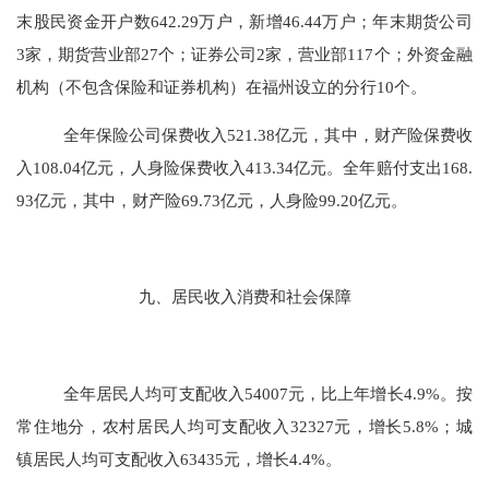
末股民资金开户数
642.29
万户，新增
46.44
万户；年末期货公司
3
家，期货营业部
27
个；证券公司
2
家，营业部
117
个；外资金融
机构（不包含保险和证券机构）在福州设立的分行
10
个。
全年保险公司保费收入
521
.
3
8
亿元，其中，财产险保费收
入
108
.
0
4
亿元，人身险保费收入
413
.
3
4
亿元。全年赔付支出
168
.
93
亿元，其中，财产险
69
.
73
亿元，人身险
99
.
20
亿元。
九、居民收入消费和社会保障
全年居民人均可支配收入
54007
元，比上年增长
4.9
%。按
常住地分，农村居民人均可支配收入
32327
元，增长
5.8
%；城
镇居民人均可支配收入
63435
元，增长
4.4
%。