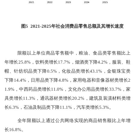
图
5
2021-2025年社会消费品零售总额及其增长速度
限额以上单位商品零售额中，粮油、食品类零售额比上
年增长
25.8
%，饮料类增长
17.7
%，烟酒类下降
4.2
%，服装、鞋
帽、针纺织品类下降
0.5
%，化妆品类增长
43.1
%，金银珠宝类
下降
14.4
%，日用品类下降
4.8
%，家用电器和音像器材类增长
2
1.9
%，中西药品类增长
11.0
%，文化办公用品类增长
33.7
%，家
具类增长
11.3
%，通讯器材类增长
20.2
%，建筑及装潢材料类增
长
6.3
%，石油及制品类下降
11.1
%，汽车类增长
5.3
%。
全年限额以上通过公共网络实现的商品销售额比上年增
长
16.8
%。