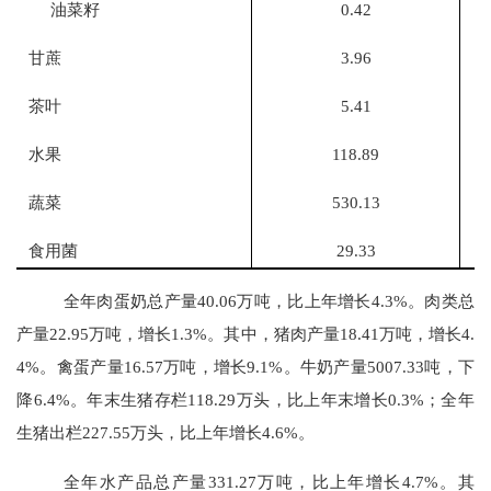
油菜籽
0.42
甘蔗
3.96
茶叶
5.41
水果
118.89
蔬菜
530.13
食用菌
29.33
全年肉蛋奶总产量
40.06
万吨，比上年增长
4.3
%。肉类总
产量
22.95
万吨，增长
1.3
%。其中，猪肉产量
18.41
万吨，增长
4.
4
%。禽蛋产量
16.57
万吨，增长
9.1
%。牛奶产量
5007.33
吨，下
降
6.4
%。年末生猪存栏
118.29
万头，比上年末增长
0.3
%；全年
生猪出栏
227.55
万头，比上年
增长
4.6
%。
全年水产品总产量
331.27
万吨，比上年增长
4.
7
%。其