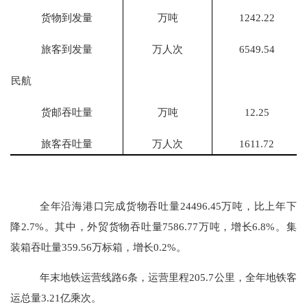
货物到发量
万吨
1242.22
旅客
到发
量
万人次
6549.54
民航
货邮吞吐量
万吨
12.25
旅客吞吐量
万人次
1611.72
全年沿海港口完成货物吞吐量
24496.45
万吨，比上年下
降
2.7
%。其中，外贸货物吞吐量
7586.77
万吨，增长
6.8
%。集
装箱吞吐量
359.56
万标箱，增长
0.2
%。
年末地铁运营线路
6
条，运营里程
205.7
公里，全年地铁客
运总量
3.21
亿
乘
次。