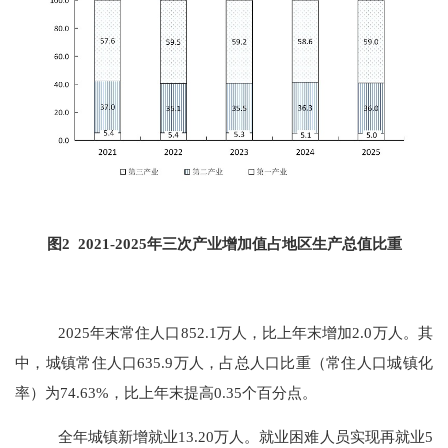
图
2 20
21
-202
5
年三次产业增加值占地区生产总值比重
202
5
年末常住人口
852.1
万人，比上年末增加
2.0
万人。其
中，城镇常住人口
635.9
万人，占总人口比重（常住人口城镇化
率）为
74.63
%，比上年末提高
0.35
个百分点。
全年城镇新增就业
13.20
万人。就业困难人员实现再就业
5