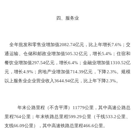
四、服务业
全年批发和零售业增加值
2082.74
亿元，比上年增长
7.6
%；交
通运输、仓储和邮政业增加值
505.32
亿元，增长
5.4
%；住宿和
餐饮业增加值
297.54
亿元，增长
6.4
%；金融业增加值
1310.52
亿
元，增长
4.9
%；房地产业增加值
714.39
亿元，下降
2.3
%。规模
以上服务业企业营业收入
3644.94
亿元，
比上年
下降
2.3
%。
年末公路里程（不含平潭）
11779
公里，其中高速公路总
里程
764
公里；
年末铁路总里程
599.29
公里（干线
533.2
公里、
支线
66.09
公里），其中高速铁路总里程
466.6
公里。