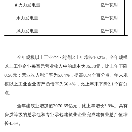
＃火力发电量
亿千瓦时
水力发电量
亿千瓦时
风力发电量
亿千瓦时
全年规模以上工业企业利润比上年增长
10.2
%。全年规模
以上工业企业每百元营业收入中的成本为
86.38
元，比上年下降
0.56
元；营业收入利润率为
6.64
%，提高
0.74
个百分点。年末规
模以上工业企业资产负债率为
56.4
%，比上年末下降
2.1
个百分
点。
全年建筑业增加值
2070.65
亿元，比上年增长
3.9
%。具有
资质等级的总承包和专业承包建筑业企业完成建筑业总产值增
长
4.3
%。