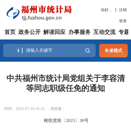
你好，
注销
登录
首页
政务公开
解读回应
办事服务
互动交流
专题
长者模式
中共福州市统计局党组关于李容清
等同志职级任免的通知
时间：2025-07-18 16:32
浏览量：
榕统党组
〔
202
5
〕
30
号