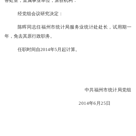
各处室，直属事业单位，派驻机构：
经党组会议研究决定：
陈晖同志任福州市统计局服务业统计处处长，试用期一
年，免去其原行政
职务
。
任职时间自
2014
年
5
月起计算。
中共福州市统计局党组
2014
年
6
月
25
日