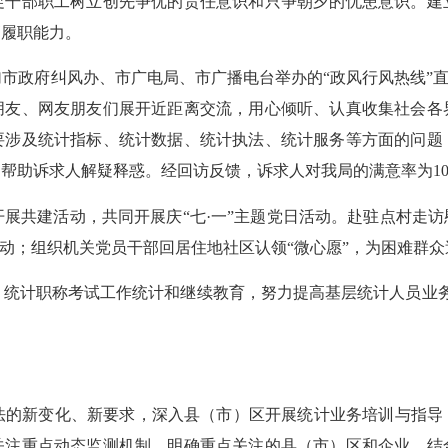
促干部职工树立创先争优的责任意识和只争朝夕的忧患意识。建
高履职能力。
加市政府纠风办、市广电局、市广播电台举办的
“
政风行风热线
”
朋友、网友朋友们展开近距离交流，用心倾听、认真收集社会各
要涉及统计指标、统计数据、统计执法、统计服务等方面的问题
，帮助诉求人解疑释惑。经回访反馈，诉求人对我局的满意率为
1
开展共建活动，共同开展庆
“
七
·
一
”
主题党日活动。赴驻点村走访
动；组织机关党员干部回居住地社区认领
“
微心愿
”
，为困难群众
、统计职称考试工作统计和继续教育，努力提高基层统计人员业
。
法的新变化、新要求，深入县（市）区开展统计业务培训与指导
关注重点动态监测机制，明确重点关注的县（市）区和企业，结