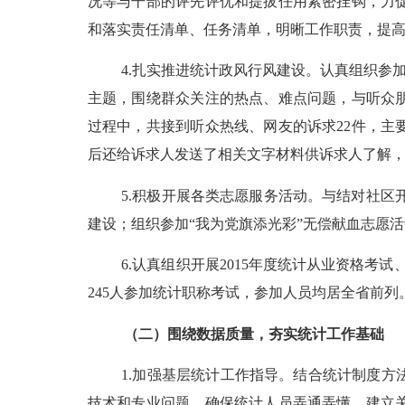
况等与干部的评先评优和提拔任用紧密挂钩，力
和落实责任清单、任务清单，明晰工作职责，提
4.
扎实推进统计政风行风建设。认真组织参
主题，围绕群众关注的热点、难点问题，与听众
过程中，共接到听众热线、网友的诉求
22
件，主
后还给诉求人发送了相关文字材料供诉求人了解
5.
积极开展各类志愿服务活动。与结对社区
建设；组织参加
“
我为党旗添光彩
”
无偿献血志愿活
6.
认真组织开展
2015
年度统计从业资格考试
245
人参加统计职称考试，参加人员均居全省前列
（二）围绕数据质量，夯实统计工作基础
1.
加强基层统计工作指导。结合统计制度方
技术和专业问题，确保统计人员弄通弄懂。建立