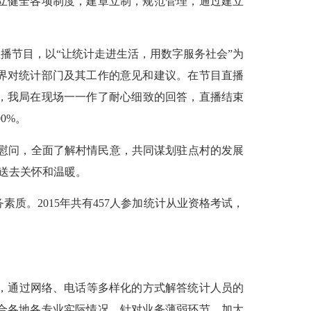
立健全各项制度，建章立制，规范管理，通过建立
直播节目，以
“
让统计走进生活，用数字服务社会
”
为
界对统计部门及其工作的意见和建议。在节目直播
，我局在现场一一作了耐心细致的回答，直播结束
00%
。
慰问，全面了解村情民意，共同谋划驻点村的发展
送去关怀和温暖。
务素质。
2015
年共有
457
人参加统计从业资格考试，
，通过网络、电话等多样化的方式解答统计人员的
合各地各专业实际情况，针对业务薄弱环节，加大