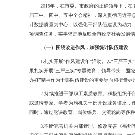
2015
年，在市委、市政府的正确领导下，在
届三中、四中、五中全会精神，深入贯彻习近平
计数据质量为中心，以强化干部队伍建设为动力
项调查任务，实事求是地反映全市经济社会发展情
（一）围绕改进作风，加强统计队伍建设
1.
扎实开展
“
作风建设年
”
活动。以
“
三严三实
”
果扎实开展
“
三严三实
”
专题教育，领导带头，围绕
办好
”
精神作为干部队伍建设的重要导向和衡量标
2.
持续推进干部职工素质教育。积极组织干
或邀请专家、学者为局机关干部开设业务讲座，
同时，通过党课教育、岗位练兵、交流轮岗等多
3.
不断完善机关内部管理。修改完善《福州