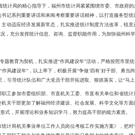
省统计局的精心指导下，福州市统计局紧紧围绕市委、市政府的
总书记系列重要讲话和来闽考察重要讲话精神，以打造服务型统
，主动适应经济发展新常态，扎实推进统计制度方法改革，锐意
况，充分发挥统计信息、咨询、监督职能作用，为加快福州科学
专题教育为契机，扎实推进
“
作风建设年
”
活动，严格按照市里统
“
作风建设年
”
，以上率下，积极开展
“
争做
‘
四有
’
好干部、勇当
尺，引导统计队伍和广大党员干部开拓进取、狠抓落实，让
“
马上
部职工参加市委组织部、市直机关工委、市直有关单位和省统计
使机关干部更加了解福州经济建设、社会发展、科学文化等方面
种形式，开展理论和业务知识学习，努力提高干部的能力素质。
市统计局机关事业单位工作人员岗位考核工作实施方案》，把对